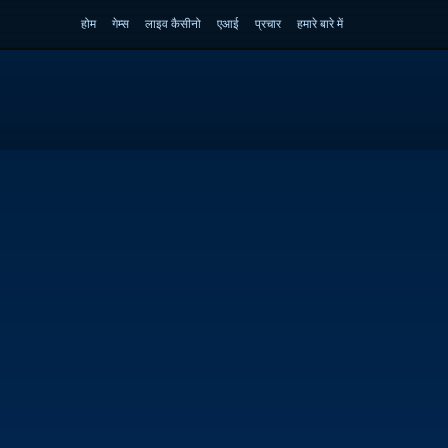
होम
गेम्स
लाइव कैसीनो
एआई
प्रचार
हमारे बारे में