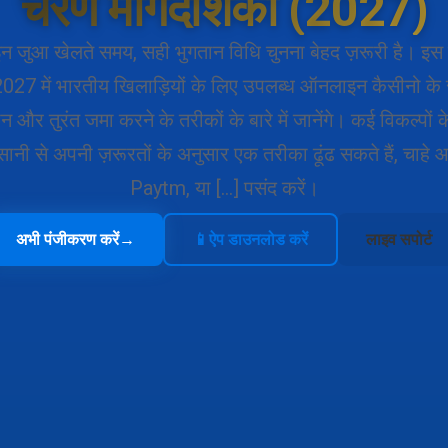
चरण मार्गदर्शिका (2027)
जुआ खेलते समय, सही भुगतान विधि चुनना बेहद ज़रूरी है। इस ग
027 में भारतीय खिलाड़ियों के लिए उपलब्ध ऑनलाइन कैसीनो के
न और तुरंत जमा करने के तरीकों के बारे में जानेंगे। कई विकल्पों 
ी से अपनी ज़रूरतों के अनुसार एक तरीका ढूंढ सकते हैं, चाहे
Paytm, या […] पसंद करें।
अभी पंजीकरण करें
→
📱
ऐप डाउनलोड करें
लाइव सपोर्ट