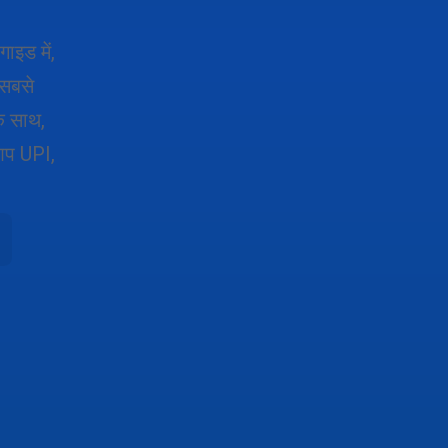
ाइड में,
 सबसे
के साथ,
 आप UPI,