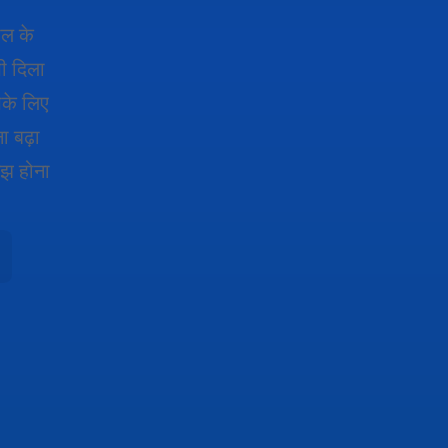
ेल के
ी दिला
पके लिए
 बढ़ा
मझ होना