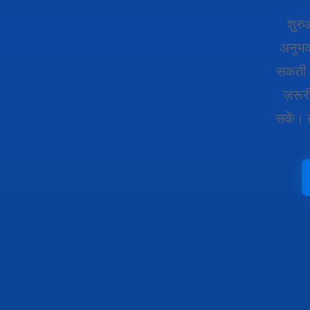
शुरु
अनुभव
सकती ह
ज़रू
सकें। 