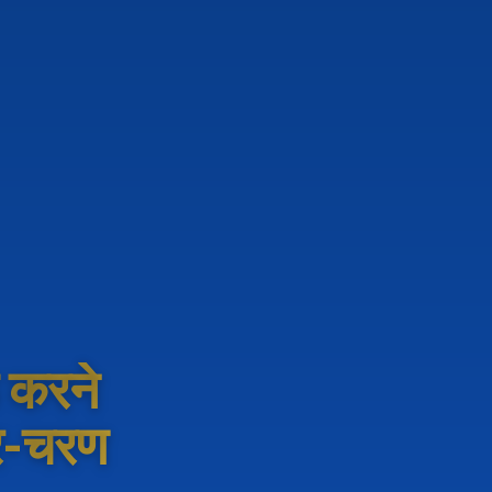
 करने
दर-चरण