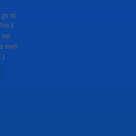
ूंढ रहे
िया में
न सही
 रख सकते
…]