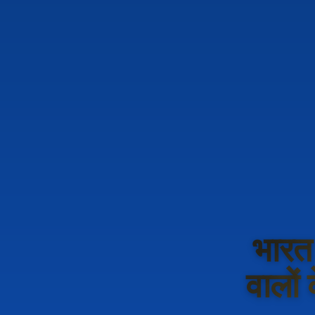
भारत
वालों