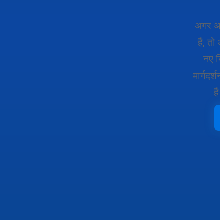
अगर आप
हैं, त
नए ख
मार्गदर
ह