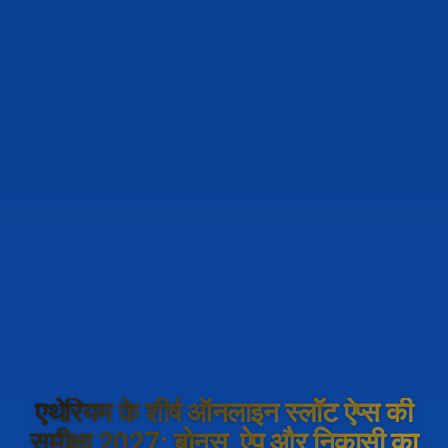
एथेरियम के शीर्ष ऑनलाइन स्लॉट ऐप्स की
समीक्षा 2027: बोनस, ऐप और निकासी का