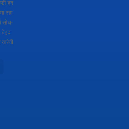
ाफी हद
मा रहा
ें सोच-
 बेहद
न करेगी