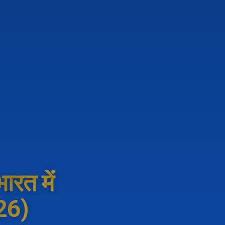
ारत में
026)