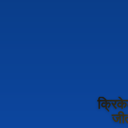
क्रिके
जीत